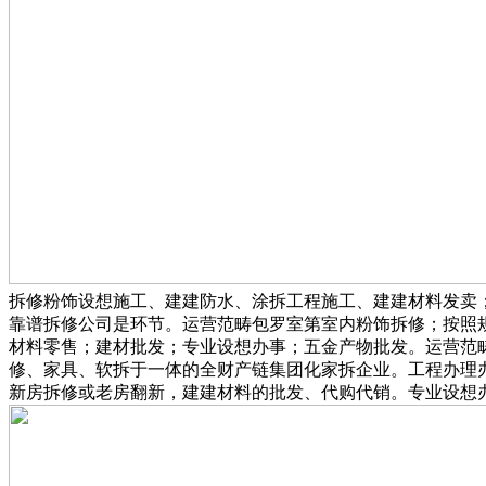
拆修粉饰设想施工、建建防水、涂拆工程施工、建建材料发卖；福州
靠谱拆修公司是环节。运营范畴包罗室第室内粉饰拆修；按照规
材料零售；建材批发；专业设想办事；五金产物批发。运营范畴
修、家具、软拆于一体的全财产链集团化家拆企业。工程办理办
新房拆修或老房翻新，建建材料的批发、代购代销。专业设想