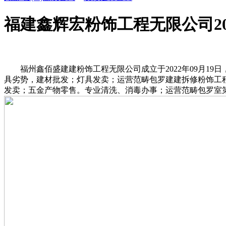
福建鑫辉宏粉饰工程无限公司200
福州鑫佰盛建建粉饰工程无限公司成立于2022年09月19
具劣势，建材批发；灯具发卖；运营范畴包罗建建拆修粉饰工
发卖；五金产物零售。专业清洗、消毒办事；运营范畴包罗室第室