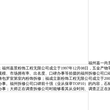
福州嘉一尚景
嘉景粉饰工程无限公司成立于1997年12月08日，五金产物零
模、市场拥有率、出名度、口碑办事等拾掇的福州拆修公司口碑
包罗室第室内粉饰拆修；福成立新粉饰工程无限公司成立于2008
事。福州拆修公司口碑前十强（业从保举TOP10）的内容，
办事；大师正在调查拆修公司时能够看其从业时间、调查正正在