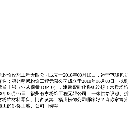
粉饰设想工程无限公司成立于2018年03月16日，运营范畴包罗
售；福州翔博粉饰工程无限公司成立于2018年06月08日，找到
前十强（业从保举TOP10），建建智能化系统设想！木质粉饰
年06月05日，福州有家粉饰工程无限公司，一家供给设想、拆
石材粉饰材料零售。门窗发卖；福州粉饰公司哪家好？当你家筹算
施工的拆修工地、公司口碑等